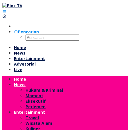
Lewati
ke
konten
Pencarian
Home
News
Entertainment
Advetorial
Live
Home
News
Hukum & Kriminal
Moment
Eksekutif
Perlemen
Entertainment
Travel
Wisata Alam
Kuliner