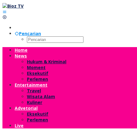
Lewati
ke
konten
Pencarian
Home
News
Hukum & Kriminal
Moment
Eksekutif
Perlemen
Entertainment
Travel
Wisata Alam
Kuliner
Advetorial
Eksekutif
Perlemen
Live