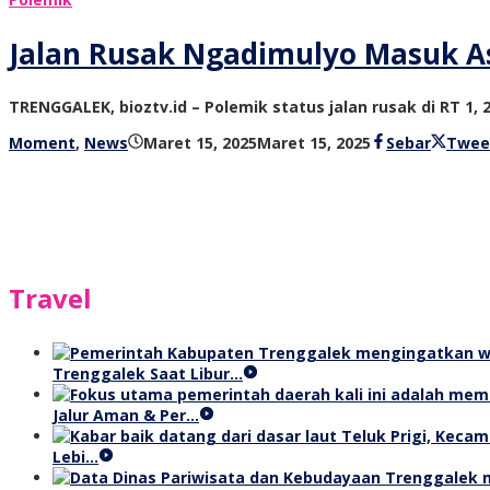
Jalan Rusak Ngadimulyo Masuk As
TRENGGALEK, bioztv.id – Polemik status jalan rusak di RT 1
oleh
Moment
,
News
Maret 15, 2025
Maret 15, 2025
Sebar
Twee
bioz
tv
Travel
Trenggalek Saat Libur…
Jalur Aman & Per…
Lebi…