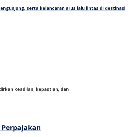
k
rkan keadilan, kepastian, dan
m Perpajakan