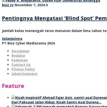
bioz tv
November 7, 2024
0
Pentingnya Mengatasi ‘Blind Spot’ P
Jumlah kelas menengah terus menurun dalam lima tahun ter
Selanjutnya
PT Bioz Cyber Mediatama 2024
Disclaimer
Redaksi
Pedoman
Contact Us
Privacy Policy
Advertisement
Feature
Dari Paksaan Jalan Hidup: Kisah Santri Asal Durena…