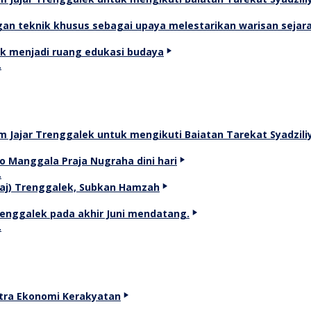
…
…
…