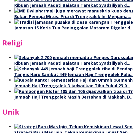
Ribuan Jemaah Padati Baiatan Tarekat Syadziliyah d…
Bukan Pemuja Mitos, Pria di Trenggalek Ini Menjama…
Jamasan 15 Keris Tua Peninggalan Mataram Digelar d
Religi
Ribuan Jemaah Padati Baiatan Tarekat Syadziliyah d…
Tangis Haru Sambut 449 Jemaah Haji Trenggalek Pula
Jemaah Haji Trenggalek Dijadwalkan Tiba Pukul 23.0…
Jamaah Haji Trenggalek Masih Bertahan di Makkah, D
Unik
Strategi Baru Mas Ipin, Tekan Kemiskinan Lewat Sen…