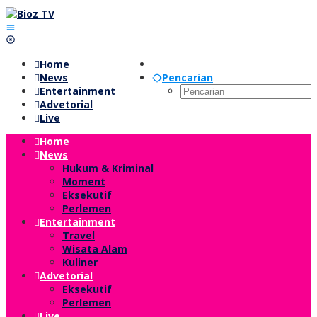
Lewati
ke
konten
Home
News
Pencarian
Entertainment
Advetorial
Live
Home
News
Hukum & Kriminal
Moment
Eksekutif
Perlemen
Entertainment
Travel
Wisata Alam
Kuliner
Advetorial
Eksekutif
Perlemen
Live