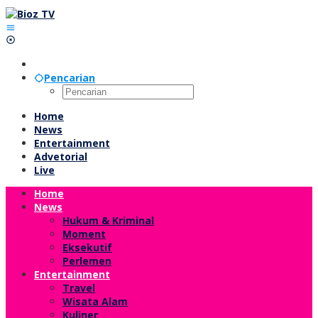
Lewati
ke
konten
Pencarian
Home
News
Entertainment
Advetorial
Live
Home
News
Hukum & Kriminal
Moment
Eksekutif
Perlemen
Entertainment
Travel
Wisata Alam
Kuliner