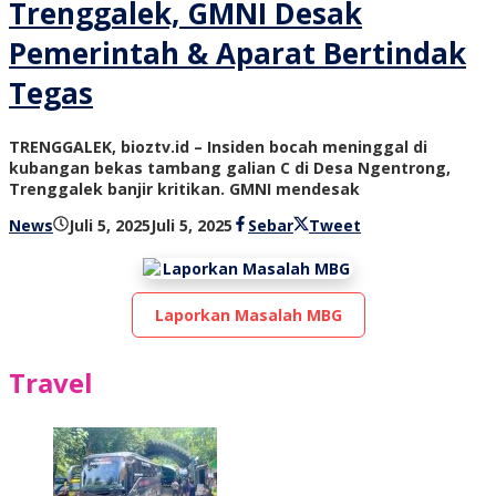
Trenggalek, GMNI Desak
Pemerintah & Aparat Bertindak
Tegas
TRENGGALEK, bioztv.id – Insiden bocah meninggal di
kubangan bekas tambang galian C di Desa Ngentrong,
Trenggalek banjir kritikan. GMNI mendesak
oleh
News
Juli 5, 2025
Juli 5, 2025
Sebar
Tweet
bioz
tv
Laporkan Masalah MBG
Travel