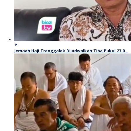
Jemaah Haji Trenggalek Dijadwalkan Tiba Pukul 23.0…