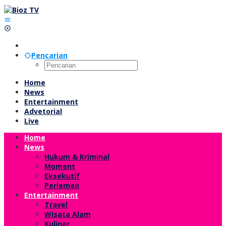
Lewati
ke
konten
Pencarian
Home
News
Entertainment
Advetorial
Live
Home
News
Hukum & Kriminal
Moment
Eksekutif
Perlemen
Entertainment
Travel
Wisata Alam
Kuliner