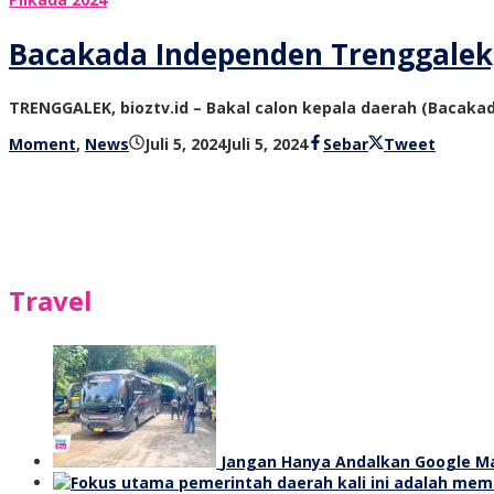
Bacakada Independen Trenggalek, 
TRENGGALEK, bioztv.id – Bakal calon kepala daerah (Bacaka
oleh
Moment
,
News
Juli 5, 2024
Juli 5, 2024
Sebar
Tweet
bioz
tv
Travel
Jangan Hanya Andalkan Google Map