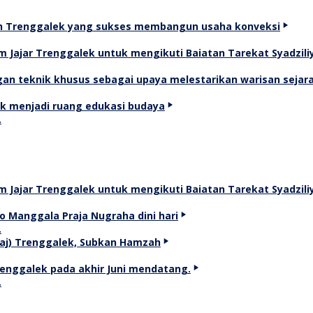
…
…
…