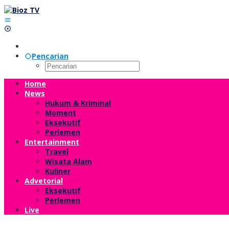
Lewati
ke
konten
Pencarian
Home
News
Hukum & Kriminal
Moment
Eksekutif
Perlemen
Entertainment
Travel
Wisata Alam
Kuliner
Advetorial
Eksekutif
Perlemen
Live