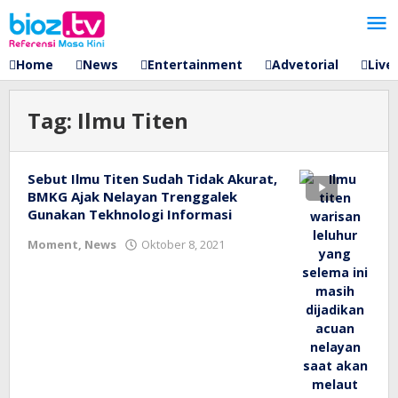
Lewati
ke
konten
Home
News
Entertainment
Advetorial
Live
Tag:
Ilmu Titen
Sebut Ilmu Titen Sudah Tidak Akurat,
BMKG Ajak Nelayan Trenggalek
Gunakan Tekhnologi Informasi
oleh
Moment
,
News
Oktober 8, 2021
bioz
tv