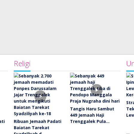
Religi
Un
Str
Tangis Haru Sambut
Tek
449 Jemaah Haji
Le
ati
Ribuan Jemaah Padati
Trenggalek Pula…
Baiatan Tarekat
Syadziliyah d…