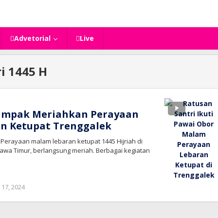
Advetorial
Live
ri 1445 H
ampak Meriahkan Perayaan
n Ketupat Trenggalek
 Perayaan malam lebaran ketupat 1445 Hijriah di
awa Timur, berlangsung meriah. Berbagai kegiatan
oleh
l 17, 2024
bioz
tv