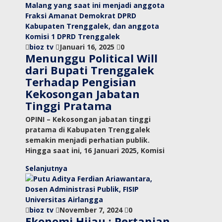
bioz tv
Januari 16, 2025
0
Menunggu Political Will
dari Bupati Trenggalek
Terhadap Pengisian
Kekosongan Jabatan
Tinggi Pratama
OPINI – Kekosongan jabatan tinggi
pratama di Kabupaten Trenggalek
semakin menjadi perhatian publik.
Hingga saat ini, 16 Januari 2025, Komisi
Selanjutnya
bioz tv
November 7, 2024
0
Ekonomi Hijau : Pertanian