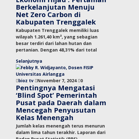
Berkelanjutan Menuju
Net Zero Carbon di
Kabupaten Trenggalek
Kabupaten Trenggalek memiliki luas
wilayah 1.261,40 km², yang sebagian
besar terdiri dari lahan hutan dan
pertanian. Dengan 48,31% dari total
Selanjutnya
bioz tv
November 7, 2024
0
Pentingnya Mengatasi
‘Blind Spot’ Pemerintah
Pusat pada Daerah dalam
Mencegah Penyusutan
Kelas Menengah
Jumlah kelas menengah terus menurun
dalam lima tahun terakhir. Laporan dari
Badan Pusat Statistik (BPS)