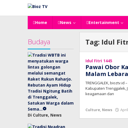
Lewati
ke
konten
Home
News
Entertainment
Budaya
Tag:
Idul Fit
Idul Fitri 1445
Pawai Obor K
Malam Lebara
TRENGGALEK, bioztv.id –
Rebutan Ayam Hidup
Kabupaten Trenggalek, J
Tradisi Ngitung Batih
keagamaan dan
di Trenggalek,
Satukan Warga dalam
Sema…
Culture
,
News
Apri
Di Culture, News