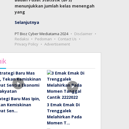
menunjukkan jumlah kelas menengah
yang
Selanjutnya
PT Bioz Cyber Mediatama 2024
Disclaimer
Redaksi
Pedoman
Contact Us
Privacy Policy
Advertisement
ik
ategi Baru Mas Ipin,
an Kemiskinan
3 Emak Emak Di
wat Sen…
Trenggalek
Melahirkan Pada
Momen T…