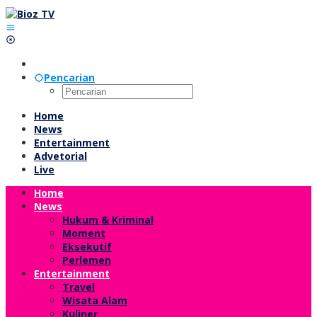
Lewati
ke
konten
Pencarian
Home
News
Entertainment
Advetorial
Live
Home
News
Hukum & Kriminal
Moment
Eksekutif
Perlemen
Entertainment
Travel
Wisata Alam
Kuliner