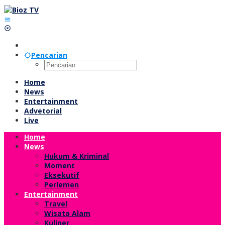
Lewati
ke
konten
Pencarian
Home
News
Entertainment
Advetorial
Live
Home
News
Hukum & Kriminal
Moment
Eksekutif
Perlemen
Entertainment
Travel
Wisata Alam
Kuliner