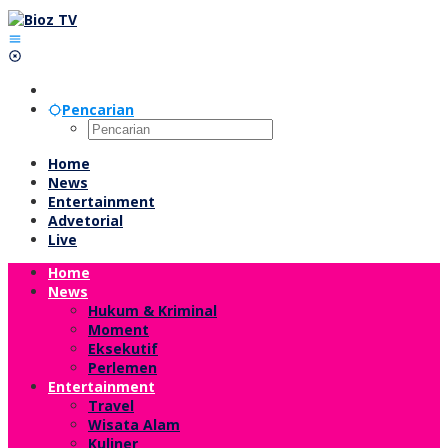
Lewati
ke
konten
Pencarian
Home
News
Entertainment
Advetorial
Live
Home
News
Hukum & Kriminal
Moment
Eksekutif
Perlemen
Entertainment
Travel
Wisata Alam
Kuliner