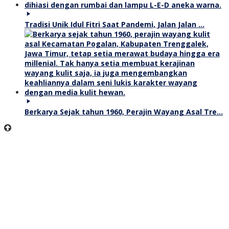
Tradisi Unik Idul Fitri Saat Pandemi, Jalan Jalan …
Berkarya Sejak tahun 1960, Perajin Wayang Asal Tre…