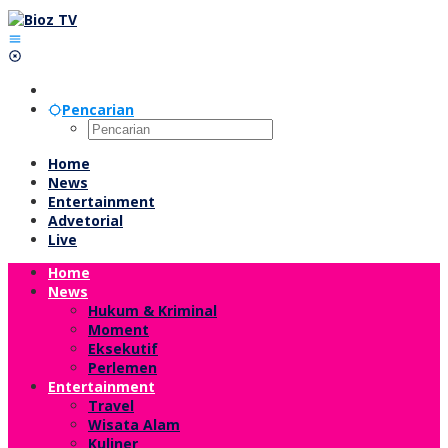
Lewati
ke
konten
Pencarian
Home
News
Entertainment
Advetorial
Live
Home
News
Hukum & Kriminal
Moment
Eksekutif
Perlemen
Entertainment
Travel
Wisata Alam
Kuliner