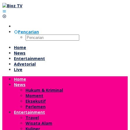
Lewati
ke
konten
Pencarian
Home
News
Entertainment
Advetorial
Live
Home
News
Hukum & Kriminal
Moment
Eksekutif
Perlemen
Entertainment
Travel
Wisata Alam
Kuliner