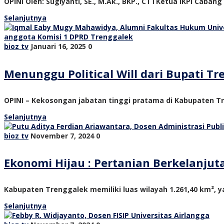
OPINI Oleh: Sugiyanti, SE., M.Ak., BKP., CTTKetua IKPI Cabang
Selanjutnya
bioz tv
Januari 16, 2025
0
Menunggu Political Will dari Bupati 
OPINI – Kekosongan jabatan tinggi pratama di Kabupaten Tre
Selanjutnya
bioz tv
November 7, 2024
0
Ekonomi Hijau : Pertanian Berkelanju
Kabupaten Trenggalek memiliki luas wilayah 1.261,40 km², ya
Selanjutnya