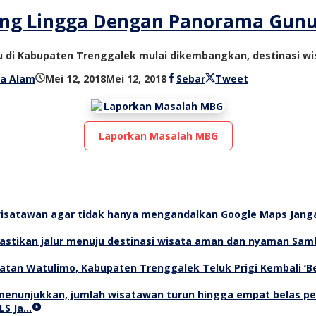
ing Lingga Dengan Panorama Gun
ru di Kabupaten Trenggalek mulai dikembangkan, destinasi wi
oleh
a Alam
Mei 12, 2018
Mei 12, 2018
Sebar
Tweet
bioz
tv
Laporkan Masalah MBG
Jang
Samb
Teluk Prigi Kembali ‘
LS Ja…