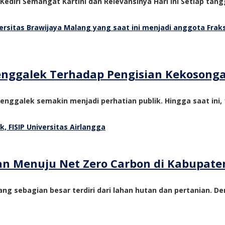
 Kediri Semangat Kartini dan Relevansinya Hari Ini Setiap tangg
Trenggalek Terhadap Pengisian Kekosong
nggalek semakin menjadi perhatian publik. Hingga saat ini, 1
tan Menuju Net Zero Carbon di Kabupate
ng sebagian besar terdiri dari lahan hutan dan pertanian. De