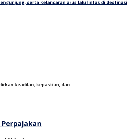
k
rkan keadilan, kepastian, dan
m Perpajakan