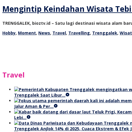
Mengintip Keindahan Wisata Teb
TRENGGALEK, bioztv.id – Satu lagi destinasi wisata alam ba
Hobby
,
Moment
,
News
,
Travel
,
Travelling
,
Trenggalek
,
Wisat
Travel
Trenggalek Saat Libur…
Jalur Aman & Per…
Lebi…
Trenggalek Anjlok 14% di 2025, Cuaca Ekstrem & Efek J