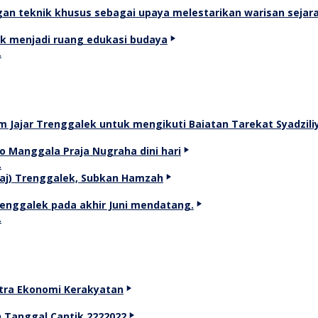
…
…
…