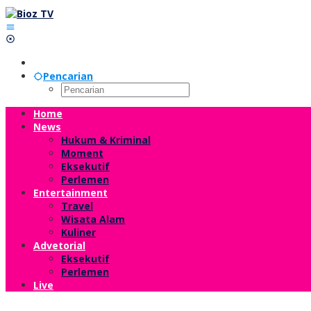
Lewati
ke
konten
Pencarian
Home
News
Hukum & Kriminal
Moment
Eksekutif
Perlemen
Entertainment
Travel
Wisata Alam
Kuliner
Advetorial
Eksekutif
Perlemen
Live