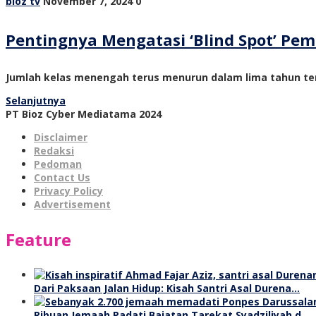
bioz tv
November 7, 2024
0
Pentingnya Mengatasi ‘Blind Spot’ P
Jumlah kelas menengah terus menurun dalam lima tahun ter
Selanjutnya
PT Bioz Cyber Mediatama 2024
Disclaimer
Redaksi
Pedoman
Contact Us
Privacy Policy
Advertisement
Feature
Dari Paksaan Jalan Hidup: Kisah Santri Asal Durena…
Ribuan Jemaah Padati Baiatan Tarekat Syadziliyah d…