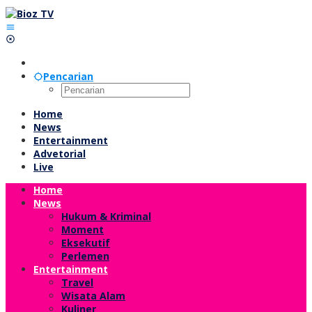
Lewati
ke
konten
Pencarian
Home
News
Entertainment
Advetorial
Live
Home
News
Hukum & Kriminal
Moment
Eksekutif
Perlemen
Entertainment
Travel
Wisata Alam
Kuliner