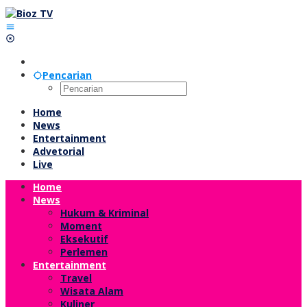
Lewati
ke
konten
Pencarian
Home
News
Entertainment
Advetorial
Live
Home
News
Hukum & Kriminal
Moment
Eksekutif
Perlemen
Entertainment
Travel
Wisata Alam
Kuliner