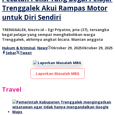
Trenggalek Akui Rampas Motor
untuk Diri Sendiri
TRENGGALEK, bioztv.id – Egi Priyatno, pria (37), tersangka
begal pelajar yang sempat menghebohkan warga
Trenggalek, akhirnya angkat bicara. Mantan anggota
o
Hukum & Kriminal
,
News
Oktober 29, 2025
Oktober 29, 2025
b
Sebar
Tweet
t
Laporkan Masalah MBG
Travel