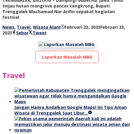
TRENGGALEK, bioztv.id – Dampingi Gubernur Jawa Timur
tinjau hutan mangrove pancer cengkrong, Bupati
Trenggalek Mochamad Nur Arifin sepakat kegiatan
festival
News
,
Travel
,
Wisata Alam
Februari 23, 2023
Februari 23,
oleh
2023
Sebar
Tweet
bioz
tv
Laporkan Masalah MBG
Travel
Jangan Hanya Andalkan Google Maps! Ini Tips Aman
Wisata di Trenggalek Saat Libur…