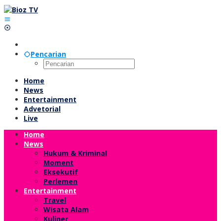
Lewati
ke
konten
Pencarian
Home
News
Entertainment
Advetorial
Live
Home
News
Hukum & Kriminal
Moment
Eksekutif
Perlemen
Entertainment
Travel
Wisata Alam
Kuliner