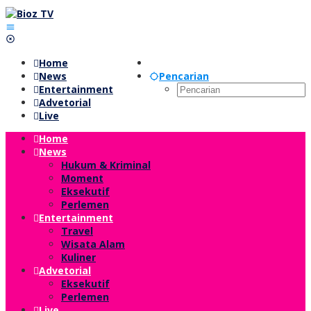
Lewati
ke
konten
Home
News
Pencarian
Entertainment
Advetorial
Live
Home
News
Hukum & Kriminal
Moment
Eksekutif
Perlemen
Entertainment
Travel
Wisata Alam
Kuliner
Advetorial
Eksekutif
Perlemen
Live