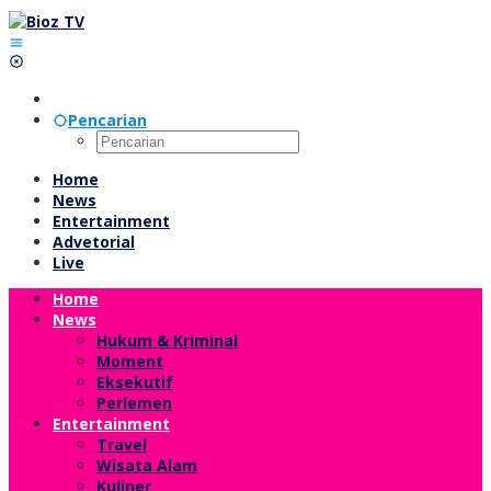
Lewati
ke
konten
Pencarian
Home
News
Entertainment
Advetorial
Live
Home
News
Hukum & Kriminal
Moment
Eksekutif
Perlemen
Entertainment
Travel
Wisata Alam
Kuliner