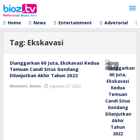
Lewati
ke
konten
Home
News
Entertainment
Advetorial
Tag:
Ekskavasi
Dianggarkan 60 Juta, Ekskavasi Kedua
Temuan Candi Situs Gondang
Dilanjutkan Akhir Tahun 2022
oleh
Moment
,
News
Agustus 27, 2022
bioz
tv