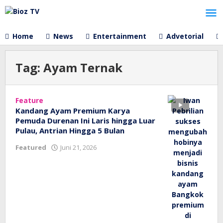
Lewati
ke
konten
Home
News
Entertainment
Advetorial
Tag:
Ayam Ternak
Feature
Kandang Ayam Premium Karya
Pemuda Durenan Ini Laris hingga Luar
Pulau, Antrian Hingga 5 Bulan
oleh
Featured
Juni 21, 2026
bioz
tv