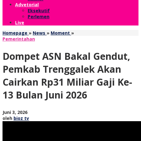
Advetorial
Eksekutif
Perlemen
Live
Dompet
Homepage
»
News
»
Moment
»
ASN
Pemerintahan
Bakal
Gendut,
Dompet ASN Bakal Gendut,
Pemkab
Trenggalek
Pemkab Trenggalek Akan
Akan
Cairkan
Cairkan Rp31 Miliar Gaji Ke-
Rp31
Miliar
13 Bulan Juni 2026
Gaji
Ke-
13
Bulan
oleh
Juni 3, 2026
Juni
bioz
oleh
bioz tv
2026
tv