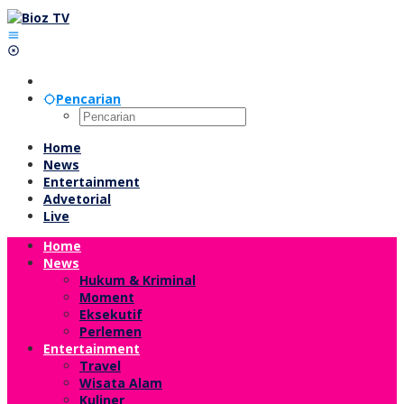
Lewati
ke
konten
Pencarian
Home
News
Entertainment
Advetorial
Live
Home
News
Hukum & Kriminal
Moment
Eksekutif
Perlemen
Entertainment
Travel
Wisata Alam
Kuliner