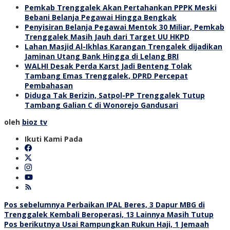
Pemkab Trenggalek Akan Pertahankan PPPK Meski
Bebani Belanja Pegawai Hingga Bengkak
Penyisiran Belanja Pegawai Mentok 30 Miliar, Pemkab
Trenggalek Masih Jauh dari Target UU HKPD
Lahan Masjid Al-Ikhlas Karangan Trengalek dijadikan
Jaminan Utang Bank Hingga di Lelang BRI
WALHI Desak Perda Karst Jadi Benteng Tolak
Tambang Emas Trenggalek, DPRD Percepat
Pembahasan
Diduga Tak Berizin, Satpol-PP Trenggalek Tutup
Tambang Galian C di Wonorejo Gandusari
oleh
bioz tv
Ikuti Kami Pada
Navigasi
Pos sebelumnya
Perbaikan IPAL Beres, 3 Dapur MBG di
Trenggalek Kembali Beroperasi, 13 Lainnya Masih Tutup
pos
Pos berikutnya
Usai Rampungkan Rukun Haji, 1 Jemaah