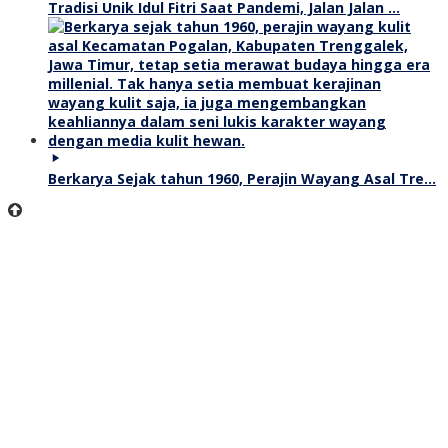
Tradisi Unik Idul Fitri Saat Pandemi, Jalan Jalan …
Berkarya Sejak tahun 1960, Perajin Wayang Asal Tre…