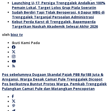
Launching U-17, Persiga Trenggalek Andalkan 100%
Pemain Lokal, Target Lolos Grup Piala Soeratin
Sudah Berdiri Tapi Tidak Beroperasi, 6 Dapur MBG di
Trenggalek Terganjal Persoalan Administrasi
Kebut Perda Karst di Trenggalek, Bapemperda
Targetkan Naskah Akademik Selesai Akhir 2026
oleh
bioz tv
Ikuti Kami Pada
Navigasi
Pos sebelumnya
Dugaan Skandal Pajak PBB Rp188 Juta &
Arogansi, Warga Desak Camat Pule Trenggalek Dicopot
pos
Pos berikutnya
Buntut Protes Warga, Pemkab Trenggalek
Pulangkan Camat Pule dan Matangkan Pencopotan