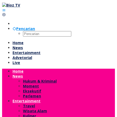
Lewati
ke
konten
Pencarian
Home
News
Entertainment
Advetorial
Live
Home
News
Hukum & Kriminal
Moment
Eksekutif
Perlemen
Entertainment
Travel
Wisata Alam
Kuliner