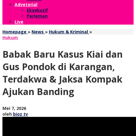
Advetorial
Eksekutif
Perlemen
Live
Babak
Homepage
»
News
»
Hukum & Kriminal
»
Baru
Hukum
Kasus
Kiai
Babak Baru Kasus Kiai dan
dan
Gus
Gus Pondok di Karangan,
Pondok
di
Terdakwa & Jaksa Kompak
Karangan,
Terdakwa
Ajukan Banding
&
Jaksa
Kompak
Ajukan
oleh
Mei 7, 2026
Banding
bioz
oleh
bioz tv
tv