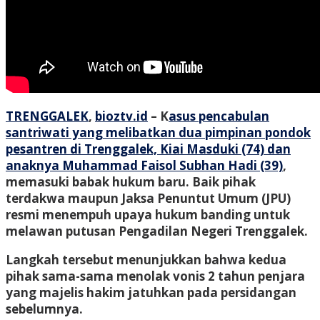
TRENGGALEK
,
bioztv.id
–
K
asus pencabulan
santriwati yang melibatkan dua pimpinan pondok
pesantren di Trenggalek, Kiai Masduki (74) dan
anaknya Muhammad Faisol Subhan Hadi (39)
,
memasuki babak hukum baru. Baik pihak
terdakwa maupun Jaksa Penuntut Umum (JPU)
resmi menempuh upaya hukum banding untuk
melawan putusan Pengadilan Negeri Trenggalek.
Langkah tersebut menunjukkan bahwa kedua
pihak sama-sama menolak vonis 2 tahun penjara
yang majelis hakim jatuhkan pada persidangan
sebelumnya.