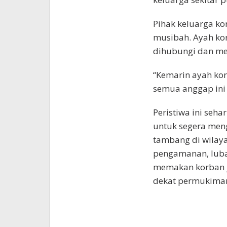
Pihak keluarga ko
musibah. Ayah ko
dihubungi dan men
“Kemarin ayah kor
semua anggap ini 
Peristiwa ini seh
untuk segera men
tambang di wilaya
pengamanan, luba
memakan korban ji
dekat permukiman