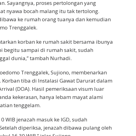
n. Sayangnya, proses pertolongan yang
 nyawa bocah malang itu tak tertolong.
dibawa ke rumah orang tuanya dan kemudian
omo Trenggalek.
ntarkan korban ke rumah sakit bersama ibunya
i begitu sampai di rumah sakit, sudah
ggal dunia,” tambah Nurhadi.
oedomo Trenggalek, Sujiono, membenarkan
. Korban tiba di Instalasi Gawat Darurat dalam
Arrival (DOA). Hasil pemeriksaan visum luar
tanda kekerasan, hanya lebam mayat alami
atian tenggelam.
.10 WIB jenazah masuk ke IGD, sudah
Setelah diperiksa, jenazah dibawa pulang oleh
ukul 16.30 WIB,” jelas Sujiono.