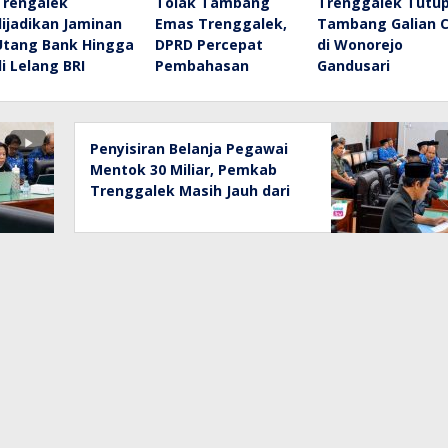
Trengalek
Tolak Tambang
Trenggalek Tutu
dijadikan Jaminan
Emas Trenggalek,
Tambang Galian 
Utang Bank Hingga
DPRD Percepat
di Wonorejo
di Lelang BRI
Pembahasan
Gandusari
Penyisiran Belanja Pegawai
Mentok 30 Miliar, Pemkab
Trenggalek Masih Jauh dari
Target UU HKPD