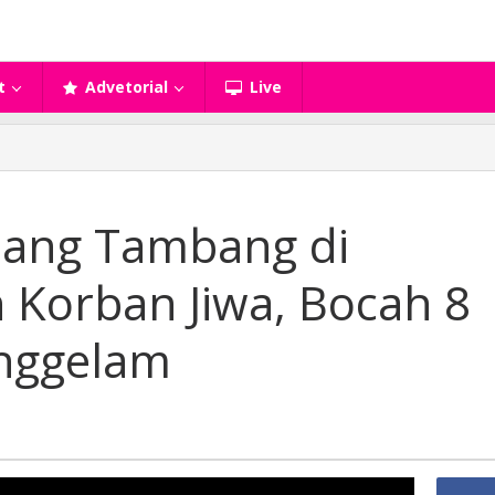
t
Advetorial
Live
bang Tambang di
 Korban Jiwa, Bocah 8
nggelam