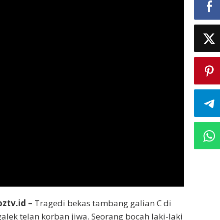
ztv.id –
Tragedi bekas tambang galian C di
lek telan korban jiwa. Seorang bocah laki-laki