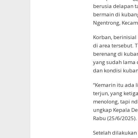
berusia delapan t
bermain di kubang
Ngentrong, Kecama
Korban, berinisia
di area tersebut
berenang di kuban
yang sudah lama d
dan kondisi kuba
“Kemarin itu ada l
terjun, yang keti
menolong, tapi nda
ungkap Kepala Des
Rabu (25/6/2025).
Setelah dilakukan