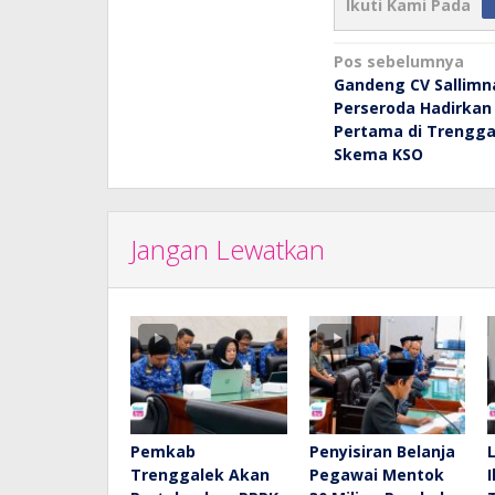
Ikuti Kami Pada
Navigasi
Pos sebelumnya
Gandeng CV Sallimna
pos
Perseroda Hadirkan
Pertama di Trengga
Skema KSO
Jangan Lewatkan
Pemkab
Penyisiran Belanja
Trenggalek Akan
Pegawai Mentok