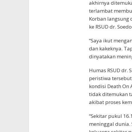
akhirnya ditemuka
terlambat membuat
Korban langsung 
ke RSUD dr. Soed
“Saya ikut menga
dan kakeknya. Tap
dinyatakan menin
Humas RSUD dr. S
peristiwa tersebut
kondisi Death On 
tidak ditemukan 
akibat proses kem
“Sekitar pukul 16
meninggal dunia. 
keluarga sekitar p