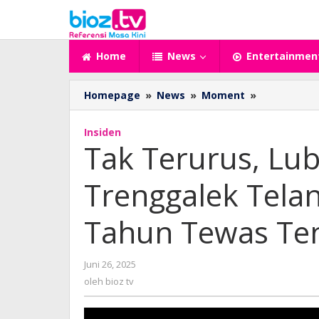
Lewati
ke
konten
Home
News
Entertainmen
Tak
Homepage
»
News
»
Moment
»
Terurus,
Lubang
Insiden
Tambang
Tak Terurus, Lu
di
Trenggalek
Trenggalek Telan
Telan
Korban
Jiwa,
Tahun Tewas Te
Bocah
8
Tahun
oleh
Juni 26, 2025
Tewas
bioz
oleh
bioz tv
Tenggelam
tv