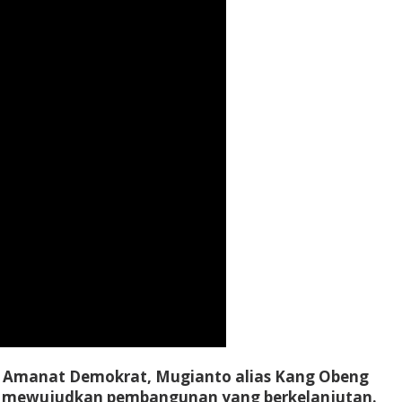
si Amanat Demokrat, Mugianto alias Kang Obeng
emi mewujudkan pembangunan yang berkelanjutan.