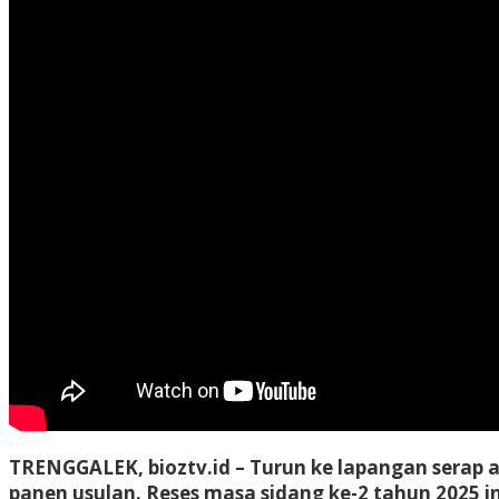
TRENGGALEK, bioztv.id –
Turun ke lapangan serap 
panen usulan. Reses masa sidang ke-2 tahun 2025