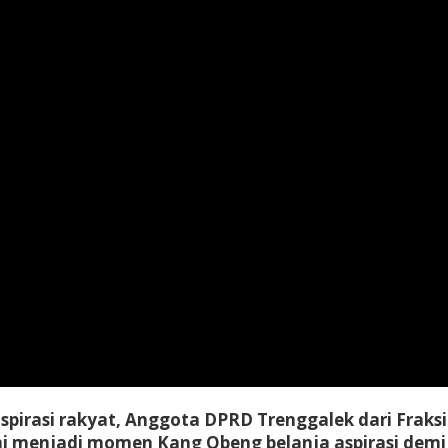
aspirasi rakyat, Anggota DPRD Trenggalek dari Frak
 ini menjadi momen Kang Obeng belanja aspirasi d