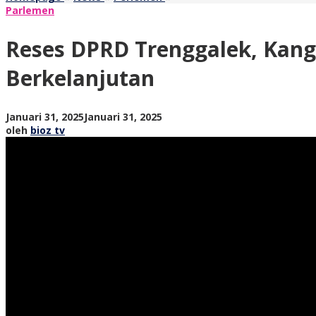
DPRD
Parlemen
Trenggalek,
Kang
Reses DPRD Trenggalek, Kan
Obeng
Serap
Berkelanjutan
Aspirasi
Warga
untuk
oleh
Januari 31, 2025
Januari 31, 2025
Pembangunan
bioz
oleh
bioz tv
Berkelanjutan
tv