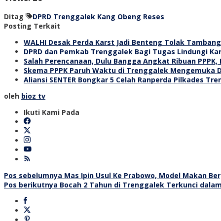
Ditag
DPRD Trenggalek
Kang Obeng
Reses
Posting Terkait
WALHI Desak Perda Karst Jadi Benteng Tolak Tamban
DPRD dan Pemkab Trenggalek Bagi Tugas Lindungi Kar
Salah Perencanaan, Dulu Bangga Angkat Ribuan PPPK,
Skema PPPK Paruh Waktu di Trenggalek Mengemuka De
Aliansi SENTER Bongkar 5 Celah Ranperda Pilkades Tr
oleh
bioz tv
Ikuti Kami Pada
Navigasi
Pos sebelumnya
Mas Ipin Usul Ke Prabowo, Model Makan Bergi
Pos berikutnya
Bocah 2 Tahun di Trenggalek Terkunci dal
pos