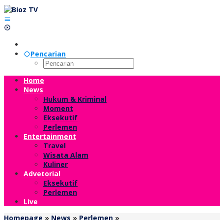
Lewati
ke
konten
Pencarian
Home
News
Hukum & Kriminal
Moment
Eksekutif
Perlemen
Entertainment
Travel
Wisata Alam
Kuliner
Advetorial
Eksekutif
Perlemen
Live
Reses
Homepage
»
News
»
Perlemen
»