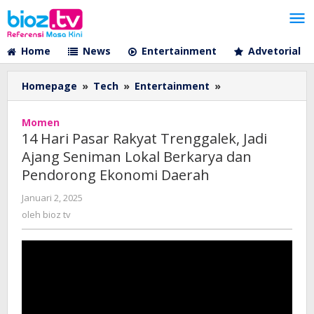
Lewati
ke
konten
Home
News
Entertainment
Advetorial
14
Homepage
»
Tech
»
Entertainment
»
Hari
Pasar
Momen
Rakyat
14 Hari Pasar Rakyat Trenggalek, Jadi
Trenggalek,
Ajang Seniman Lokal Berkarya dan
Jadi
Pendorong Ekonomi Daerah
Ajang
Seniman
oleh
Januari 2, 2025
Lokal
bioz
oleh
bioz tv
Berkarya
tv
dan
Pendorong
Ekonomi
Daerah