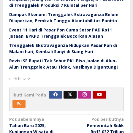
di Trenggalek Produksi 7 Kuintal per Hari
Dampak Ekonomi Trenggalek Extravaganza Belum
Dilaporkan, Pemkab Tunggu Akuntabilitas Panitia
Event 11 Hari di Pasar Pon Cuma Setor PAD Rp11
Jutaan, BPKPD Trenggalek Bocorkan Alasan
Trenggalek Ekstravaganza Hidupkan Pasar Pon di
Malam hari, Kembali Sunyi di Siang Hari
Revisi SE Bupati Tak Sebut PKL Bisa Jualan di Alun-
Alun Trenggalek Atau Tidak, Nasibnya Digantung?
oleh
bioz tv
Ikuti Kami Pada
Navigasi
Pos sebelumnya
Pos berikutnya
Tahun Baru 2025,
Pemerintah Bidik
pos
Kunjungan Wisata di
Rp13.032 Triliun