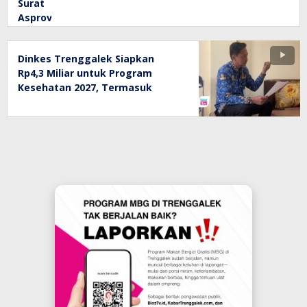
Surat
Asprov,
PSSI
Trenggalek
Dinkes Trenggalek Siapkan
Sebut
Rp4,3 Miliar untuk Program
Sanksi
Kesehatan 2027, Termasuk
Wasit
Honor Kader
TSL
Masih
Kewenangan
Komdis
Askab