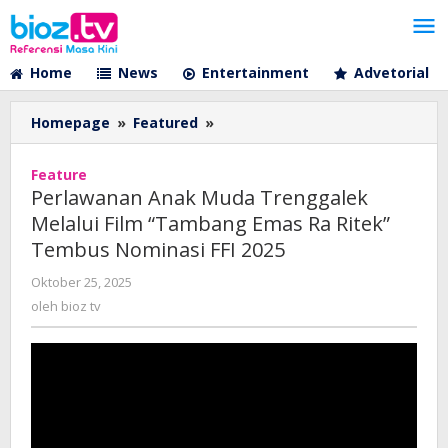
Lewati
ke
konten
Home
News
Entertainment
Advetorial
Perlawanan
Homepage
»
Featured
»
Anak
Muda
Feature
Trenggalek
Perlawanan Anak Muda Trenggalek
Melalui
Melalui Film “Tambang Emas Ra Ritek”
Film
Tembus Nominasi FFI 2025
“Tambang
Emas
oleh
Oktober 25, 2025
Ra
bioz
oleh
bioz tv
Ritek”
tv
Tembus
Nominasi
FFI
2025