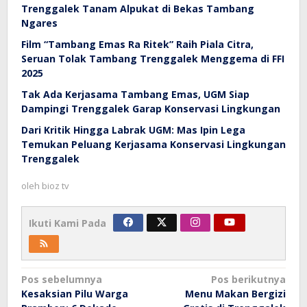
Trenggalek Tanam Alpukat di Bekas Tambang
Ngares
Film “Tambang Emas Ra Ritek” Raih Piala Citra,
Seruan Tolak Tambang Trenggalek Menggema di FFI
2025
Tak Ada Kerjasama Tambang Emas, UGM Siap
Dampingi Trenggalek Garap Konservasi Lingkungan
Dari Kritik Hingga Labrak UGM: Mas Ipin Lega
Temukan Peluang Kerjasama Konservasi Lingkungan
Trenggalek
oleh
bioz tv
Ikuti Kami Pada
Navigasi
Pos sebelumnya
Pos berikutnya
Kesaksian Pilu Warga
Menu Makan Bergizi
pos