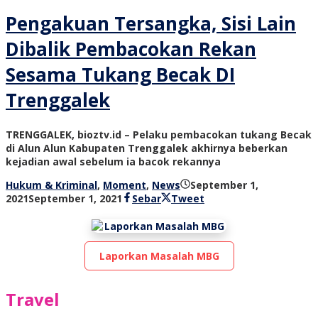
Pengakuan Tersangka, Sisi Lain
Dibalik Pembacokan Rekan
Sesama Tukang Becak DI
Trenggalek
TRENGGALEK, bioztv.id – Pelaku pembacokan tukang Becak
di Alun Alun Kabupaten Trenggalek akhirnya beberkan
kejadian awal sebelum ia bacok rekannya
Hukum & Kriminal
,
Moment
,
News
September 1,
oleh
2021
September 1, 2021
Sebar
Tweet
bioz
tv
Laporkan Masalah MBG
Travel