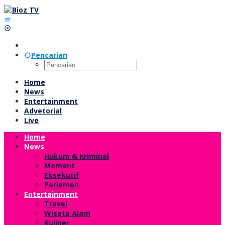
Lewati
ke
konten
Pencarian
Home
News
Entertainment
Advetorial
Live
Home
News
Hukum & Kriminal
Moment
Eksekutif
Perlemen
Entertainment
Travel
Wisata Alam
Kuliner