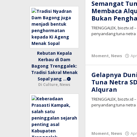
Semangat Tuna
Membaca Alqur
Bukan Pengha
TRENGGALEK, bioztv.id 
penyandang tuna netra 
Rebutan Kepala
Moment
,
News
Apr
Kerbau di Dam
Bagong Trenggalek:
Tradisi Sakral Menak
Gelapnya Dun
Sopal yang …
Tuna Netra SD
Di Culture, News
Alquran
TRENGGALEK, bioztv.id –
penyandang tuna netra s
Moment
,
News
Apr