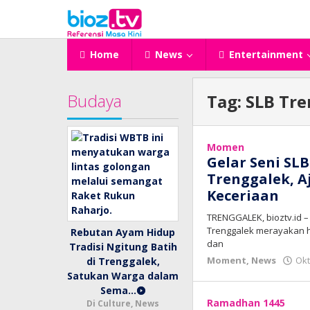
Lewati
ke
konten
Home
News
Entertainment
Budaya
Tag:
SLB Tre
Momen
Gelar Seni SL
Trenggalek, A
Keceriaan
TRENGGALEK, bioztv.id –
Trenggalek merayakan h
Rebutan Ayam Hidup
dan
Tradisi Ngitung Batih
Moment
,
News
Okt
di Trenggalek,
Satukan Warga dalam
Sema…
Ramadhan 1445
Di Culture, News