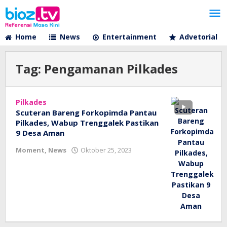
Lewati
ke
konten
Home
News
Entertainment
Advetorial
Tag:
Pengamanan Pilkades
Pilkades
Scuteran Bareng Forkopimda Pantau
Pilkades, Wabup Trenggalek Pastikan
9 Desa Aman
oleh
Moment
,
News
Oktober 25, 2023
bioz
tv