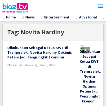
Lewati
ke
konten
Home
News
Entertainment
Advetorial
Tag:
Novita Hardiny
Dikukuhkan Sebagai Ketua KWT di
Trenggalek, Novita Hardiny Optimis
Petani Jadi Pengungkit Ekonomi
oleh
Eksekutif
,
News
Mei 8, 2023
bioz
tv