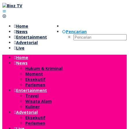
Lewati
ke
konten
Home
News
Pencarian
Entertainment
Advetorial
Live
Home
News
Hukum & Kriminal
Moment
Eksekutif
Perlemen
Entertainment
Travel
Wisata Alam
Kuliner
Advetorial
Eksekutif
Perlemen
Live