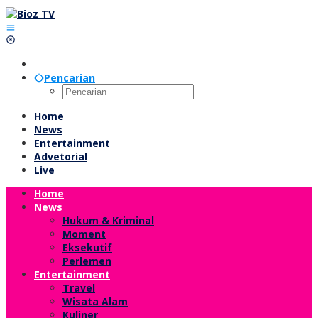
Lewati
ke
konten
Pencarian
Home
News
Entertainment
Advetorial
Live
Home
News
Hukum & Kriminal
Moment
Eksekutif
Perlemen
Entertainment
Travel
Wisata Alam
Kuliner