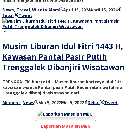
masih menjadi primadona wisata saat
oleh
News
,
Travel
,
Wisata Alam
April 15, 2024
April 15, 2024
bioz
Sebar
Tweet
tv
Musim Liburan Idul Fitri 1443 H,
Kawasan Pantai Pasir Putih
Trenggalek Dibanjiri Wisatawan
TRENGGALEK, bioztv.id – Musim liburan hari raya Idul Fitri,
kawasan wisata Pantai pasir Putih Kecamatan watulimo,
Trenggalek dibanjiri wisatawan dari
oleh
Moment
,
News
Mei 5, 2022
Mei 5, 2022
Sebar
Tweet
bioz
tv
Laporkan Masalah MBG