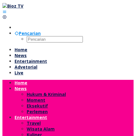
Lewati
ke
konten
Pencarian
Home
News
Entertainment
Advetorial
Live
Home
News
Hukum & Kriminal
Moment
Eksekutif
Perlemen
Entertainment
Travel
Wisata Alam
Kuliner