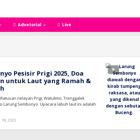
Advetorial
Live
yo Pesisir Prigi 2025, Doa
an untuk Laut yang Ramah &
ah
 Ratusan nelayan Prigi, Watulimo, Trenggalek
si Larung Sembonyo. Upacara labuh laut ini adalah
oleh
 18, 2025
bioz
tv