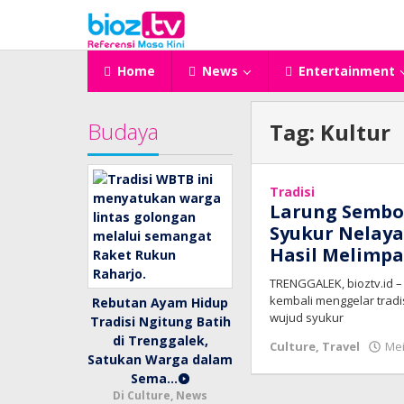
Lewati
ke
konten
Home
News
Entertainment
Budaya
Tag:
Kultur
Tradisi
Larung Sembon
Syukur Nelay
Hasil Melimp
TRENGGALEK, bioztv.id –
kembali menggelar tradi
Rebutan Ayam Hidup
wujud syukur
Tradisi Ngitung Batih
di Trenggalek,
Culture
,
Travel
Mei
Satukan Warga dalam
Sema…
Di Culture, News