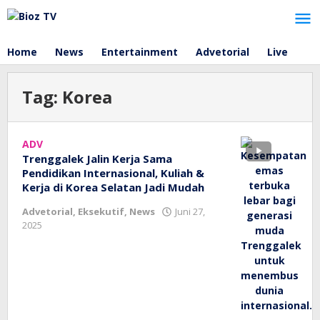
Lewati
ke
konten
Home
News
Entertainment
Advetorial
Live
Tag:
Korea
ADV
Trenggalek Jalin Kerja Sama
Pendidikan Internasional, Kuliah &
Kerja di Korea Selatan Jadi Mudah
Advetorial
,
Eksekutif
,
News
Juni 27,
oleh
2025
bioz
tv