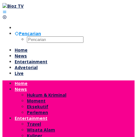
Lewati
ke
konten
Pencarian
Home
News
Entertainment
Advetorial
Live
Home
News
Hukum & Kriminal
Moment
Eksekutif
Perlemen
Entertainment
Travel
Wisata Alam
Kuliner