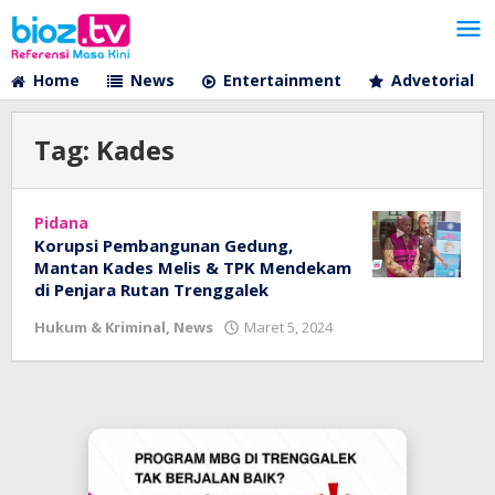
Lewati
ke
konten
Home
News
Entertainment
Advetorial
Tag:
Kades
Pidana
Korupsi Pembangunan Gedung,
Mantan Kades Melis & TPK Mendekam
di Penjara Rutan Trenggalek
oleh
Hukum & Kriminal
,
News
Maret 5, 2024
bioz
tv