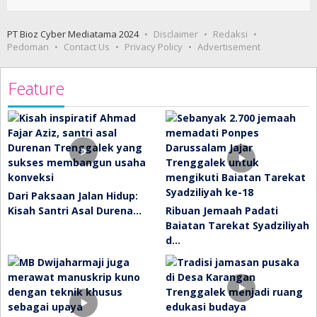
PT Bioz Cyber Mediatama 2024
Disclaimer
Redaksi
Pedoman
Contact Us
Privacy Policy
Advertisement
Feature
Dari Paksaan Jalan Hidup:
Kisah Santri Asal Durena…
Ribuan Jemaah Padati
Baiatan Tarekat Syadziliyah
d…