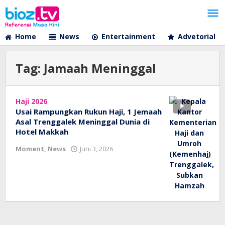
Lewati
ke
konten
Home
News
Entertainment
Advetorial
Tag:
Jamaah Meninggal
Haji 2026
Usai Rampungkan Rukun Haji, 1 Jemaah
Asal Trenggalek Meninggal Dunia di
Hotel Makkah
oleh
Moment
,
News
Juni 3, 2026
bioz
tv