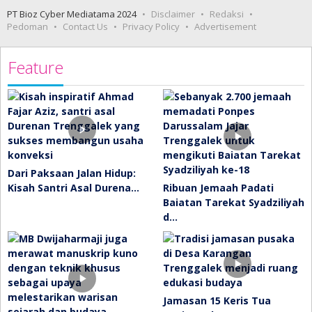
PT Bioz Cyber Mediatama 2024
Disclaimer
Redaksi
Pedoman
Contact Us
Privacy Policy
Advertisement
Feature
Dari Paksaan Jalan Hidup:
Kisah Santri Asal Durena…
Ribuan Jemaah Padati
Baiatan Tarekat Syadziliyah
d…
Jamasan 15 Keris Tua