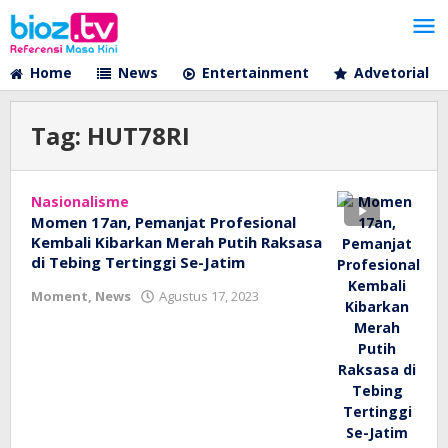
Lewati
ke
konten
Home
News
Entertainment
Advetorial
Tag:
HUT78RI
Nasionalisme
Momen 17an, Pemanjat Profesional
Kembali Kibarkan Merah Putih Raksasa
di Tebing Tertinggi Se-Jatim
oleh
Moment
,
News
Agustus 17, 2023
bioz
tv