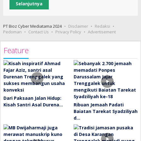
Selanjutnya
PT Bioz Cyber Mediatama 2024
Disclaimer
Redaksi
Pedoman
Contact Us
Privacy Policy
Advertisement
Feature
Dari Paksaan Jalan Hidup:
Kisah Santri Asal Durena…
Ribuan Jemaah Padati
Baiatan Tarekat Syadziliyah
d…