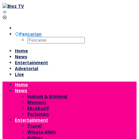
Lewati
ke
konten
Pencarian
Home
News
Entertainment
Advetorial
Live
Home
News
Hukum & Kriminal
Moment
Eksekutif
Perlemen
Entertainment
Travel
Wisata Alam
Kuliner