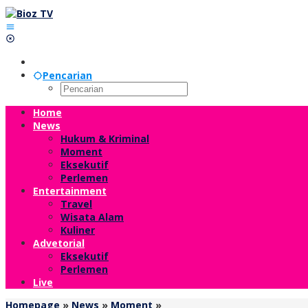
Lewati
ke
konten
Pencarian
Home
News
Hukum & Kriminal
Moment
Eksekutif
Perlemen
Entertainment
Travel
Wisata Alam
Kuliner
Advetorial
Eksekutif
Perlemen
Live
Jaga
Homepage
»
News
»
Moment
»