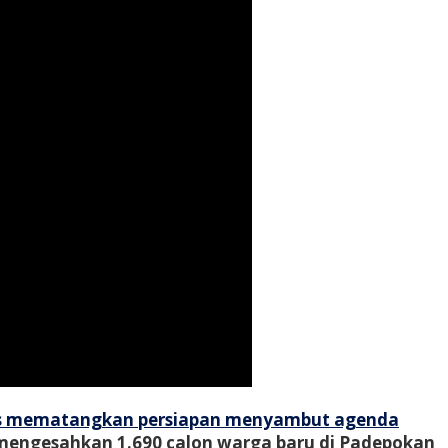
erus mematangkan persiapan menyambut agenda
n mengesahkan 1.690 calon warga baru di Padepokan