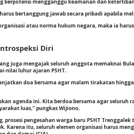
ng berpotensi mengganggu keamanan dan ketertiban
harus bertanggung jawab secara pribadi apabila me
organisasi atau norma hukum negara, maka ia haru
ntrospeksi Diri
ng juga mengajak seluruh anggota memaknai Bulan 
i-nilai luhur ajaran PSHT.
njatkan doa bersama agar malam tirakatan hingga 
skan agenda ini. Kita berdoa bersama agar seluruh r
rakat luas,” pungkas Wijiono.
, prosesi pengesahan warga baru PSHT Trenggalek t
ek. Karena itu, seluruh elemen organisasi harus me
an dan damai.
(CIA)