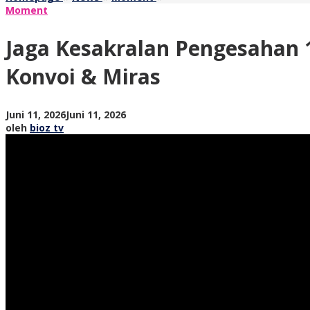
Kesakralan
Moment
Pengesahan
1.690
Jaga Kesakralan Pengesahan 
Warga
Baru,
Konvoi & Miras
PSHT
Trenggalek
Pusat
oleh
Juni 11, 2026
Juni 11, 2026
Madiun
bioz
oleh
bioz tv
Larang
tv
Konvoi
&
Miras