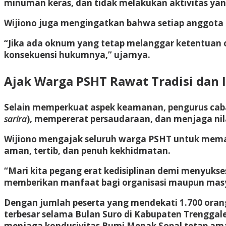
minuman keras, dan tidak melakukan aktivitas ya
Wijiono juga mengingatkan bahwa setiap anggota 
“Jika ada oknum yang tetap melanggar ketentuan 
konsekuensi hukumnya,” ujarnya.
Ajak Warga PSHT Rawat Tradisi dan I
Selain memperkuat aspek keamanan, pengurus caba
sarira
), mempererat persaudaraan, dan menjaga nila
Wijiono mengajak seluruh warga PSHT untuk mema
aman, tertib, dan penuh kekhidmatan.
“Mari kita pegang erat kedisiplinan demi menyukse
memberikan manfaat bagi organisasi maupun masya
Dengan jumlah peserta yang mendekati 1.700 orang
terbesar selama Bulan Suro di Kabupaten Trenggal
menjaga kondusivitas Bumi Menak Sopal tetap am