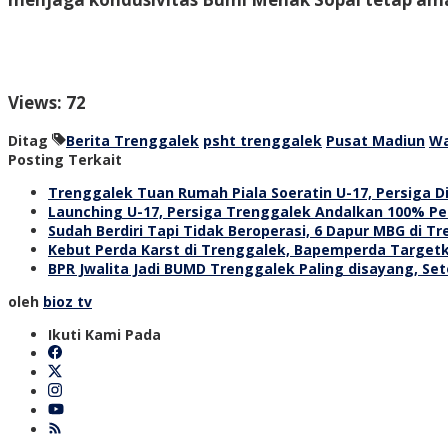
Views: 72
Ditag
Berita Trenggalek
psht trenggalek
Pusat Madiun
Wa
Posting Terkait
Trenggalek Tuan Rumah Piala Soeratin U-17, Persiga
Launching U-17, Persiga Trenggalek Andalkan 100% Pem
Sudah Berdiri Tapi Tidak Beroperasi, 6 Dapur MBG di T
Kebut Perda Karst di Trenggalek, Bapemperda Targetk
BPR Jwalita Jadi BUMD Trenggalek Paling disayang, Seto
oleh
bioz tv
Ikuti Kami Pada