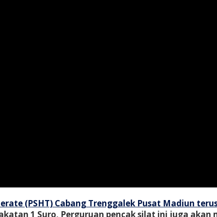
 Terate (PSHT) Cabang Trenggalek Pusat Madiun t
katan 1 Suro, Perguruan pencak silat ini juga aka