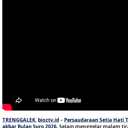
TRENGGALEK
,
bioztv.id
–
Persaudaraan Setia Hati
akbar Bulan Suro 2026.
Selain menggelar malam tira