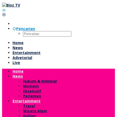
Lewati
ke
konten
Pencarian
Home
News
Entertainment
Advetorial
Live
Home
News
Hukum & Kriminal
Moment
Eksekutif
Perlemen
Entertainment
Travel
Wisata Alam
Kuliner