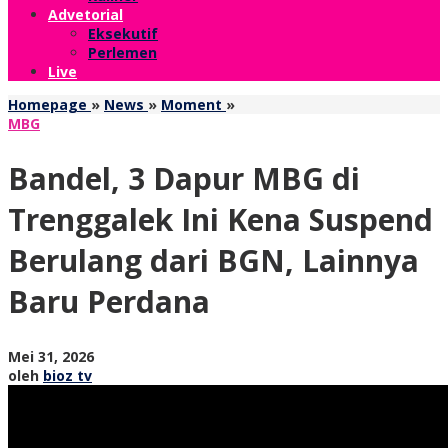
Advetorial
Eksekutif
Perlemen
Live
Bandel,
Homepage
»
News
»
Moment
»
3
MBG
Dapur
MBG
Bandel, 3 Dapur MBG di
di
Trenggalek
Trenggalek Ini Kena Suspend
Ini
Kena
Berulang dari BGN, Lainnya
Suspend
Berulang
Baru Perdana
dari
BGN,
Lainnya
Baru
oleh
Mei 31, 2026
Perdana
bioz
oleh
bioz tv
tv