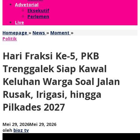
Advetorial
Eksekutif
Perlemen
Live
Hari
Homepage
»
News
»
Moment
»
Fraksi
Politik
Ke-
5,
Hari Fraksi Ke-5, PKB
PKB
Trenggalek
Trenggalek Siap Kawal
Siap
Kawal
Keluhan Warga Soal Jalan
Keluhan
Warga
Rusak, Irigasi, hingga
Soal
Jalan
Pilkades 2027
Rusak,
Irigasi,
hingga
Pilkades
oleh
Mei 29, 2026
Mei 29, 2026
2027
bioz
oleh
bioz tv
tv