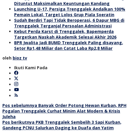
Dituntut Maksimalkan Keuntungan Kandang
Launching U-17, Persiga Trenggalek Andalkan 100%
Pemain Lokal, Target Lolos Grup Piala Soeratin
Sudah Berdiri Tapi Tidak Beroperasi, 6 Dapur MBG di
Trenggalek Terganjal Persoalan Administrasi
Kebut Perda Karst di Trenggalek, Bapemperda
Targetkan Naskah Akademik Selesai Akhir 2026
BPR Jwalita Jadi BUMD Trenggalek Paling disayang,
Setor Rp1,48 Miliar dan Catat Laba Rp2,8 Miliar
oleh
bioz tv
Ikuti Kami Pada
Navigasi
Pos sebelumnya
Banyak Order Potong Hewan Kurban, RPH
Pogalan Trenggalek Curhat Minim Alat Modern & Krisis
pos
Juleha
Pos berikutnya
PKB Trenggalek Sembelih 3 Sapi Kurban,
Gandeng PCNU Salurkan Daging ke Duafa dan Yatim