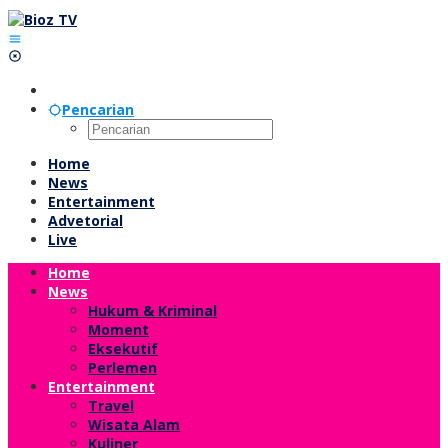
Lewati
ke
konten
Pencarian
Home
News
Entertainment
Advetorial
Live
Home
News
Hukum & Kriminal
Moment
Eksekutif
Perlemen
Entertainment
Travel
Wisata Alam
Kuliner