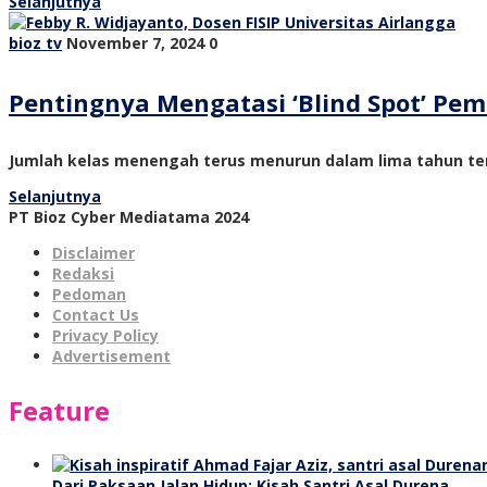
Selanjutnya
bioz tv
November 7, 2024
0
Pentingnya Mengatasi ‘Blind Spot’ P
Jumlah kelas menengah terus menurun dalam lima tahun ter
Selanjutnya
PT Bioz Cyber Mediatama 2024
Disclaimer
Redaksi
Pedoman
Contact Us
Privacy Policy
Advertisement
Feature
Dari Paksaan Jalan Hidup: Kisah Santri Asal Durena…