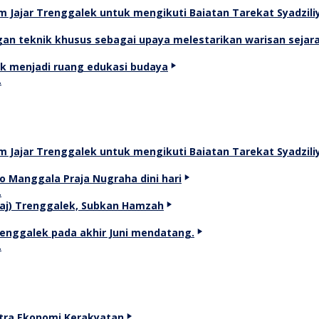
…
…
…