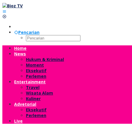
Lewati
ke
konten
Pencarian
Home
News
Hukum & Kriminal
Moment
Eksekutif
Perlemen
Entertainment
Travel
Wisata Alam
Kuliner
Advetorial
Eksekutif
Perlemen
Live