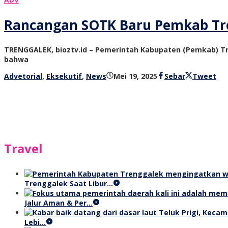
Rancangan SOTK Baru Pemkab Tre
TRENGGALEK, bioztv.id – Pemerintah Kabupaten (Pemkab) T
bahwa
oleh
Advetorial
,
Eksekutif
,
News
Mei 19, 2025
Sebar
Tweet
bioz
tv
Travel
Trenggalek Saat Libur…
Jalur Aman & Per…
Lebi…