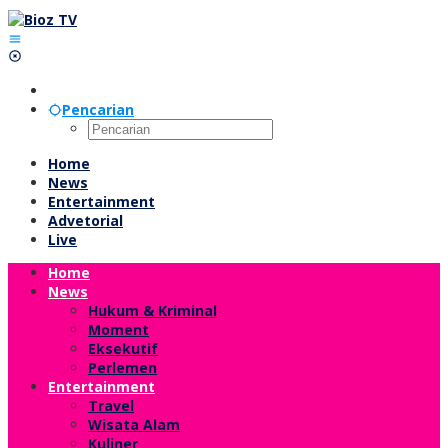
Lewati
ke
konten
Pencarian
Home
News
Entertainment
Advetorial
Live
Home
News
Hukum & Kriminal
Moment
Eksekutif
Perlemen
Entertainment
Travel
Wisata Alam
Kuliner