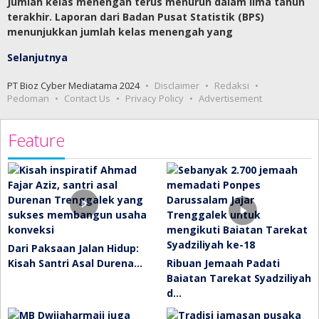
Jumlah kelas menengah terus menurun dalam lima tahun
terakhir. Laporan dari Badan Pusat Statistik (BPS)
menunjukkan jumlah kelas menengah yang
Selanjutnya
PT Bioz Cyber Mediatama 2024
Disclaimer
Redaksi
Pedoman
Contact Us
Privacy Policy
Advertisement
Feature
Dari Paksaan Jalan Hidup:
Kisah Santri Asal Durena…
Ribuan Jemaah Padati
Baiatan Tarekat Syadziliyah
d…