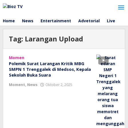
Lewati
ke
konten
Home
News
Entertainment
Advetorial
Live
Tag:
Larangan Upload
Momen
Polemik Surat Larangan Kritik MBG
SMPN 1 Trenggalek di Medsos, Kepala
Sekolah Buka Suara
oleh
Moment
,
News
Oktober 2, 2025
bioz
tv