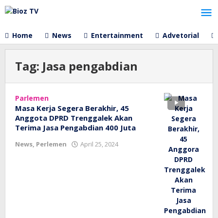
Lewati
ke
konten
Home
News
Entertainment
Advetorial
Tag:
Jasa pengabdian
Parlemen
Masa Kerja Segera Berakhir, 45
Anggota DPRD Trenggalek Akan
Terima Jasa Pengabdian 400 Juta
oleh
News
,
Perlemen
April 25, 2024
bioz
tv