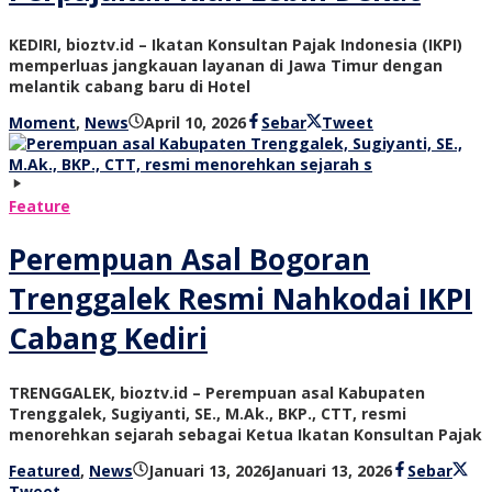
KEDIRI, bioztv.id – Ikatan Konsultan Pajak Indonesia (IKPI)
memperluas jangkauan layanan di Jawa Timur dengan
melantik cabang baru di Hotel
oleh
Moment
,
News
April 10, 2026
Sebar
Tweet
bioz
tv
Feature
Perempuan Asal Bogoran
Trenggalek Resmi Nahkodai IKPI
Cabang Kediri
TRENGGALEK, bioztv.id – Perempuan asal Kabupaten
Trenggalek, Sugiyanti, SE., M.Ak., BKP., CTT, resmi
menorehkan sejarah sebagai Ketua Ikatan Konsultan Pajak
oleh
Featured
,
News
Januari 13, 2026
Januari 13, 2026
Sebar
bioz
Tweet