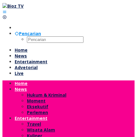
Lewati
ke
konten
Pencarian
Home
News
Entertainment
Advetorial
Live
Home
News
Hukum & Kriminal
Moment
Eksekutif
Perlemen
Entertainment
Travel
Wisata Alam
Kuliner