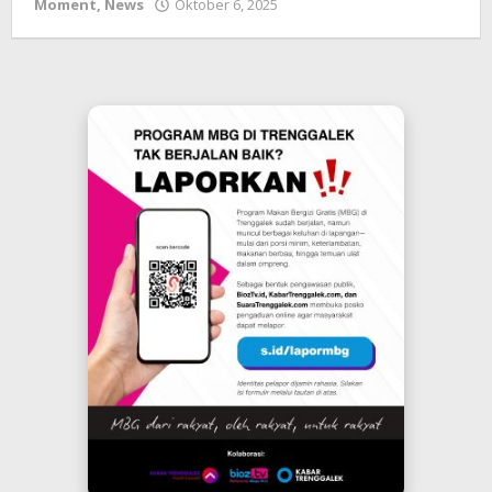
oleh
Moment
,
News
Oktober 6, 2025
bioz
tv