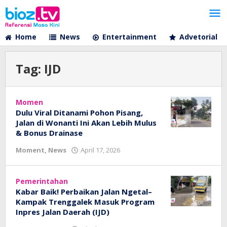
Lewati
ke
konten
Home
News
Entertainment
Advetorial
Tag:
IJD
Momen
Dulu Viral Ditanami Pohon Pisang,
Jalan di Wonanti Ini Akan Lebih Mulus
& Bonus Drainase
oleh
Moment
,
News
April 17, 2026
bioz
tv
Pemerintahan
Kabar Baik! Perbaikan Jalan Ngetal–
Kampak Trenggalek Masuk Program
Inpres Jalan Daerah (IJD)